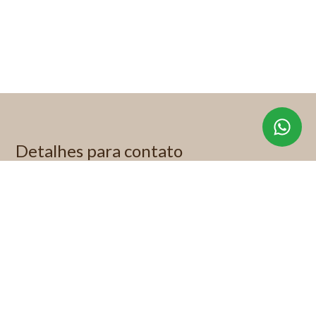
Detalhes para contato
EQUIPE KP IMÓVEIS ESPECIAIS
WhatsApp
(11) 99622-1892
E-mail
KITTY@KITTYPADOVANI.COM.BR
Entre em Contato
Nome
E-mail