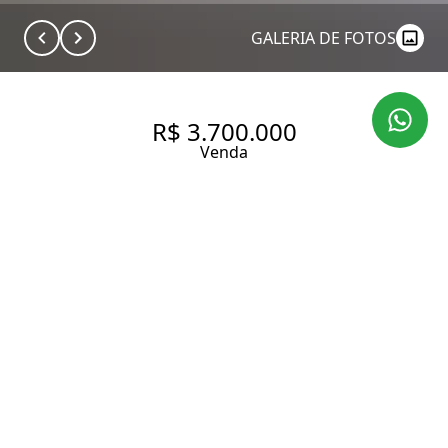
GALERIA DE FOTOS
R$ 3.700.000
Venda
APARTAMENTO COM 212 M², 2
QUARTOS SENDO 1 SUÍTE
JARDIM AMÉRICA.
212 m² Área útil
280 m² Área total
2 Dormitórios
1 Suíte
2 Banheiros
2 Vagas
Entrar em contato