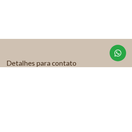
Detalhes para contato
EQUIPE KP IMÓVEIS ESPECIAIS
WhatsApp
(11) 99622-1892
E-mail
KITTY@KITTYPADOVANI.COM.BR
Entre em Contato
Nome
E-mail