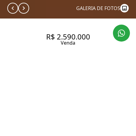
GALERIA DE FOTOS
R$ 2.590.000
Venda
APARTAMENTO EXCLUSIVO
NO JARDIM PAULISTA COM
REFORMA ASSINADA PELA
PROPRIETÁRIA ARQUITETA
150 m² Área útil
2 Dormitórios
1 Suíte
2 Banheiros
1 Vaga
Entrar em contato