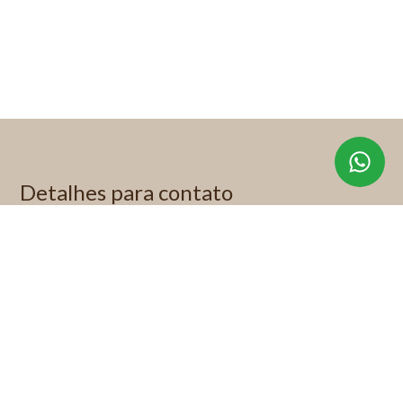
Detalhes para contato
EQUIPE KP IMÓVEIS ESPECIAIS
WhatsApp
(11) 99622-1892
E-mail
KITTY@KITTYPADOVANI.COM.BR
Entre em Contato
Nome
E-mail