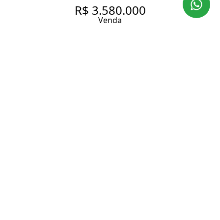
R$ 3.580.000
Venda
COBERTURA CHARMOSA EM
RUA SEM SAÍDA
190 m² Área útil
1 Dormitório
1 Suíte
3 Banheiros
2 Vagas
Entrar em contato
Solicitar visita
Código do Imóvel:
KP499