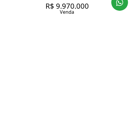
R$ 9.970.000
Venda
COBERTURA EM PRÉDIO
NOVO PERTO DO PARQUE NO
ITAIM
324 m² Área útil
4 Dormitórios
4 Suítes
6 Banheiros
5 Vagas
Entrar em contato
Solicitar visita
Código do Imóvel:
KP266