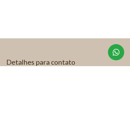
Detalhes para contato
EQUIPE KP IMÓVEIS ESPECIAIS
WhatsApp
(11) 99622-1892
E-mail
KITTY@KITTYPADOVANI.COM.BR
Entre em Contato
Nome
E-mail