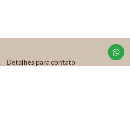
Detalhes para contato
EQUIPE KP IMÓVEIS ESPECIAIS
WhatsApp
(11) 99622-1892
E-mail
KITTY@KITTYPADOVANI.COM.BR
Entre em Contato
Nome
E-mail