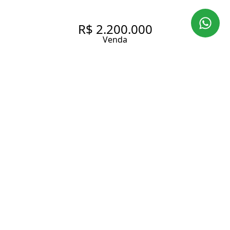
R$ 2.200.000
Venda
PÉ NO CHÃO.....
160 m² Área construída
190 m² Área total
3 Dormitórios
1 Suíte
4 Banheiros
2 Vagas
Entrar em contato
Solicitar visita
Código do Imóvel:
KP855