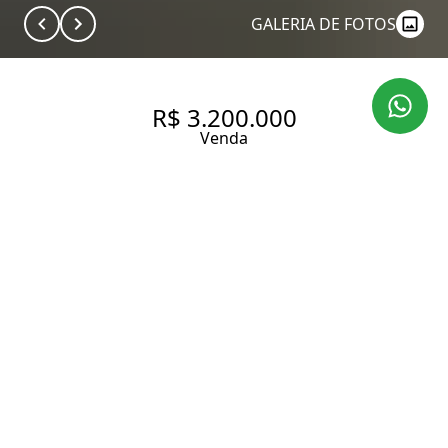
GALERIA DE FOTOS
R$ 3.200.000
Venda
REFORMA PRIMOROSA
183 m² Área útil
3 Dormitórios
3 Suítes
4 Banheiros
4 Vagas
Entrar em contato
Solicitar visita
Código do Imóvel:
KP570