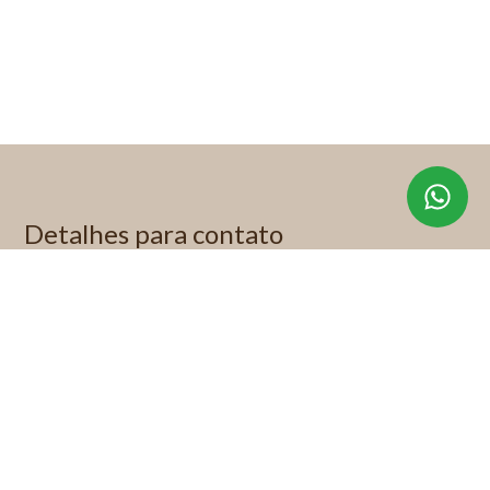
Detalhes para contato
EQUIPE KP IMÓVEIS ESPECIAIS
WhatsApp
(11) 99622-1892
E-mail
KITTY@KITTYPADOVANI.COM.BR
Entre em Contato
Nome
E-mail