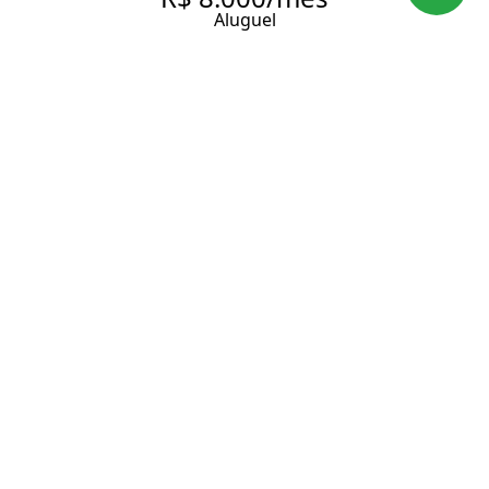
Aluguel
STUDIO DUPLEX MOBILIADO
COM 55 M², PARA ALUGAR NO
ITAIM.
55 m² Área útil
1 Dormitório
1 Suíte
1 Banheiro
Entrar em contato
Solicitar visita
Código do Imóvel:
KP752